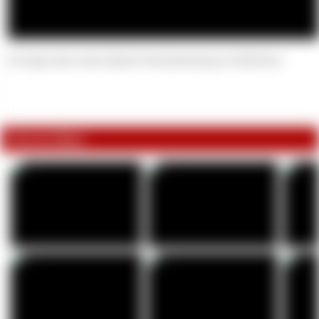
Ich trage einen neuen Speedo Schwimmanzug aus Süd-Korea
Fotos im Album