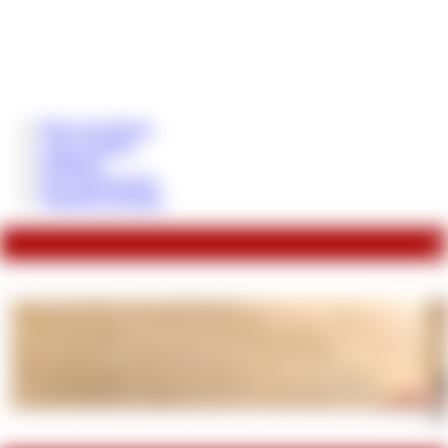
Photo des Monats
Coins aufladen
Wallpaper
Zur Suchmaschine
Trinkgeld schenken
zu
SMC