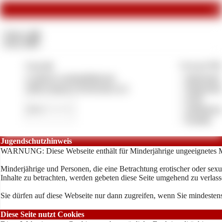
Co
Videos:
432
Fotos:
1417
Copyright
Vertrag & Pfl
© 2026 by swimsuitbitch.net
»
Impressum
CMS System by Pay4Coins 12.3
»
Datenschut
»
AGB
»
Anbieterve
»
Kontakt
Jugendschutzhinweis
WARNUNG: Diese Webseite enthält für Minderjährige ungeeignetes M
Minderjährige und Personen, die eine Betrachtung erotischer oder sexu
Inhalte zu betrachten, werden gebeten diese Seite umgehend zu verlass
Sie dürfen auf diese Webseite nur dann zugreifen, wenn Sie mindestens
Diese Seite nutzt Cookies