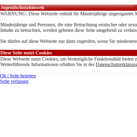
Jugendschutzhinweis
WARNUNG: Diese Webseite enthält für Minderjährige ungeeignetes M
Minderjährige und Personen, die eine Betrachtung erotischer oder sexu
Inhalte zu betrachten, werden gebeten diese Seite umgehend zu verlass
Sie dürfen auf diese Webseite nur dann zugreifen, wenn Sie mindestens
Diese Seite nutzt Cookies
Diese Webseite nutzt Cookies, um bestmögliche Funktionalität bieten 
Weiterführende Informationen erhälten Sie in der
Datenschutzerklärun
Ok / Seite betreten
Seite verlassen