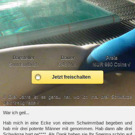
Darsteller
Dauer
Preis
Swimsuitbitch
6:48 Min.
NUR
990 Coins √
Jetzt freischalten
// Drei Jahre ist es genau her, wo ich mal drei Schwänze
gleichzeitig hatte //
War ich geil...
Hab mich in eine Ecke von einem Schwimmbad begeben und
hab mir drei potente Männer mit genommen. Hab dann alle drei
Schwänze hart ge****. Als Dank haben sie Ihr Sperma schön auf