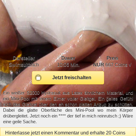
Darsteller
Dauer
Preis
Swimsuitbitch
10:06 Min.
NUR
667 Coins √
Jetzt freischalten
Ein weißer S2000 Hydrasuit aus Latex ähnlichem Material, und
ein Mini-Pool mit einem Eimer voller Gleitgel. Ein geiles Gefühl
sich das Gleitgel über den eh schon glatten Anzug zu schütten.
Dabei die glatte Oberfäche des Mini-Pool wo mein Körper
drübergleitet. Jetzt noch ein **** der tief in mich reinrutsch ;) Wäre
eine geile Sache.
Hinterlasse jetzt einen Kommentar und erhalte 20 Coins