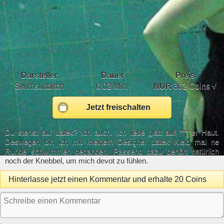
Darsteller
Dauer
Preis
Swimsuitbitch
6:02 Min.
NUR
362 Coins √
Jetzt freischalten
Du stehst auf Latex? Ich auch. Ich liebe glatt auf ****er Haut.
Deswegen bin ich mit meinem Designer Latex Kleid mal ne
Runde schwimmen gegangen. Passend dazu gehört natürlich
noch der Knebbel, um mich devot zu fühlen.
Hinterlasse jetzt einen Kommentar und erhalte 20 Coins