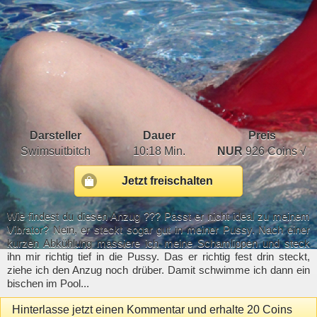
Darsteller
Dauer
Preis
Swimsuitbitch
10:18 Min.
NUR
926 Coins √
Jetzt freischalten
Wie findest du diesen Anzug ??? Passt er nicht ideal zu meinem
Vibrator? Nein, er steckt sogar gut in meiner Pussy. Nach einer
kurzen Abkühlung massiere ich meine Schamlippen und steck
ihn mir richtig tief in die Pussy. Das er richtig fest drin steckt,
ziehe ich den Anzug noch drüber. Damit schwimme ich dann ein
bischen im Pool...
Hinterlasse jetzt einen Kommentar und erhalte 20 Coins