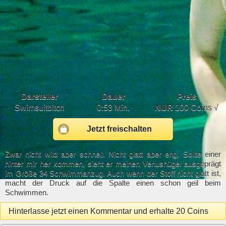
Darsteller
Dauer
Preis
Swimsuitbitch
0:53 Min.
NUR
100 Coins √
Jetzt freischalten
Zwar nicht wild aber schnell. Nicht glatt aber eng. Sollte einer
hinter mir her kommen, sieht er meinen Venushügel ausgeprägt
im Größe 34 Schwimmanzug. Auch wenn der Stoff nicht glatt ist,
macht der Druck auf die Spalte einen schon geil beim
Schwimmen.
Hinterlasse jetzt einen Kommentar und erhalte 20 Coins