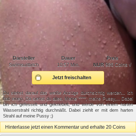
Darsteller
Dauer
Preis
Swimsuitbitch
10:57 Min.
NUR
986 Coins √
Jetzt freischalten
Du stehst darauf das weiße Anzüge durchsichtig werden... ich
hab einen. Da siehst du alles. Meine ****, meine Pussy,... Dabei
bin ich gefesselt und geknebelt, und werde von einem harten
Wasserstrahl richtig durchnäßt. Dabei ziehlt er mit dem harten
Strahl auf meine Pussy ;)
Hinterlasse jetzt einen Kommentar und erhalte 20 Coins