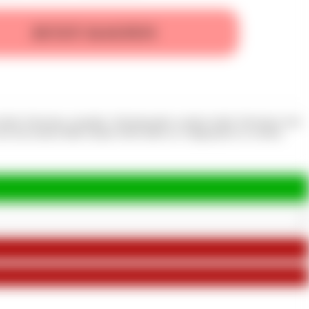
JETZT KAUFEN
l beide Schwänze entsaftet. Nacheinander werden beide Schwänze hart
mit seinem Matt Glatten Stoff dafür an vollgesprtizt zu werden.