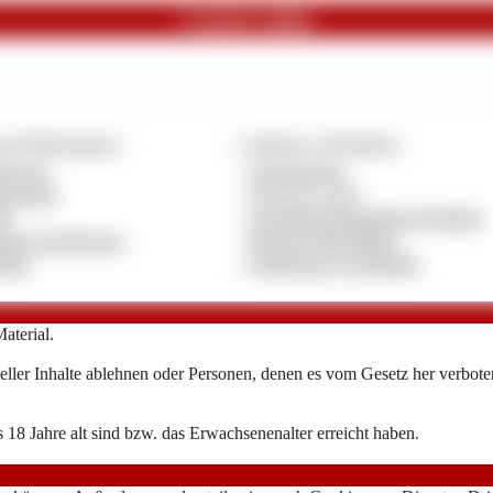
Content online
g & Pflichtangaben
Compliance & Richtlinien
ressum
»
Jugendschutz
enschutz
»
18 U.S.C. 2257
B
»
Anti-Menschenhandels-Richtlinie
ietervereinbarung
»
Beschwerderichtlinie
takt
»
Entfernung von Inhalten
aterial.
ller Inhalte ablehnen oder Personen, denen es vom Gesetz her verboten 
 18 Jahre alt sind bzw. das Erwachsenenalter erreicht haben.