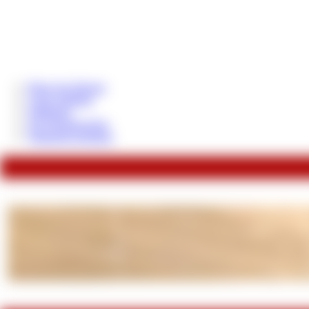
Photo des Monats
Coins aufladen
Wallpaper
Zur Suchmaschine
Trinkgeld schenken