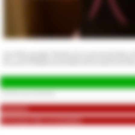
User Treffen zum geilen Videodreh. Da ich wuste das die beiden sch
ge**** und abgemolken, um das Sperma schön auf meinem Anzug zu ver
So konnte ich verhindern das die beiden beim Sex danach nicht sofort 
Kommentare
Die 20 neusten Videos von Swimsuitbitch