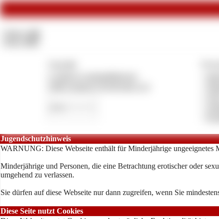
Videos:
432
Fotos:
1417
Copyright
Vertra
© 2026 by swimsuitbitch.net
»
Imp
CMS System by Pay4Coins 12.3
»
Dat
»
AG
»
Anb
»
Kon
Jugendschutzhinweis
WARNUNG: Diese Webseite enthält für Minderjährige ungeeignetes M
Minderjährige und Personen, die eine Betrachtung erotischer oder sexue
umgehend zu verlassen.
Sie dürfen auf diese Webseite nur dann zugreifen, wenn Sie mindestens
Diese Seite nutzt Cookies