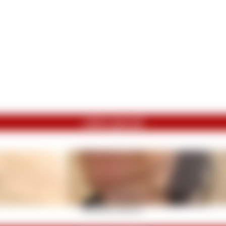
zuletzt gekauft
SMC Running Outfit get...