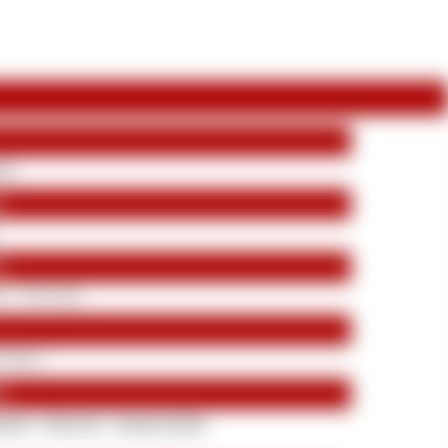
ten
:
:
 - 17:45 Uhr
Coins √
n:
nzug
•
Blowjob
•
Sperma Spiele