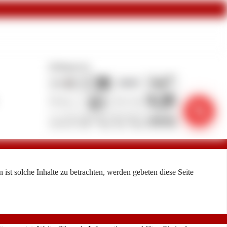
Zahlungsarten
phone_in_talk
ist solche Inhalte zu betrachten, werden gebeten diese Seite