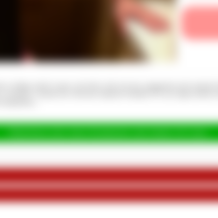
on richtig scharf waren auf mich, hab ich das ausgenutzt und erstma
teilen. Gerade der schwarze Speedo Fastskin XT aus Japan bietet sich 
abspritzen...
Hinterlasse jetzt einen Kommentar und erhalte 20 Coins.