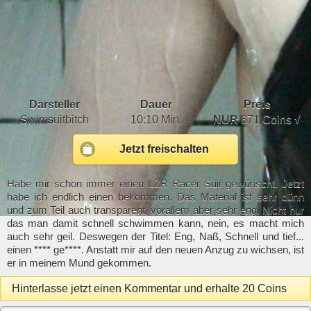
Darsteller
Dauer
Preis
Swimsuitbitch
10:10 Min.
NUR
671 Coins √
Jetzt freischalten
Habe mir schon immer einen LZR Racer Suit gewünscht. Jetzt
habe ich endlich einen bekommen. Das Material ist sehr dünn
und zum Teil auch transparent, vorallem aber sehr eng. Nicht nur
das man damit schnell schwimmen kann, nein, es macht mich
auch sehr geil. Deswegen der Titel: Eng, Naß, Schnell und tief...
einen **** ge****. Anstatt mir auf den neuen Anzug zu wichsen, ist
er in meinem Mund gekommen.
Hinterlasse jetzt einen Kommentar und erhalte 20 Coins