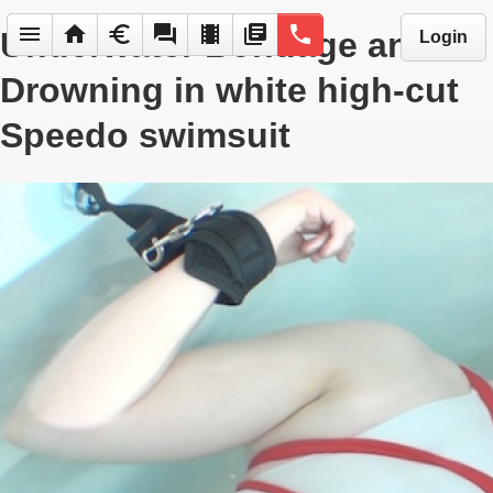
menu
home
euro
forum
local_movies
library_books
phone
Underwater Bondage and
Login
Drowning in white high-cut
Speedo swimsuit