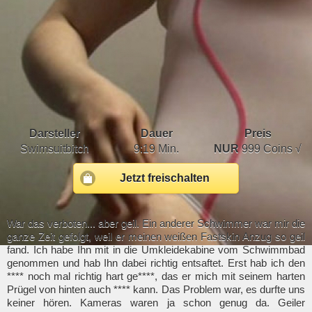
Darsteller
Dauer
Preis
Swimsuitbitch
9:19 Min.
NUR
999 Coins √
Jetzt freischalten
War das verboten... aber geil. Ein anderer Schwimmer war mir die
ganze Zeit gefolgt, weil er meinen weißen Fastskin Anzug so geil
fand. Ich habe Ihn mit in die Umkleidekabine vom Schwimmbad
genommen und hab Ihn dabei richtig entsaftet. Erst hab ich den
**** noch mal richtig hart ge****, das er mich mit seinem harten
Prügel von hinten auch **** kann. Das Problem war, es durfte uns
keiner hören. Kameras waren ja schon genug da. Geiler