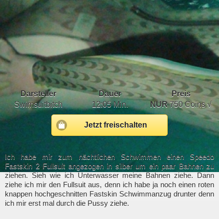
Darsteller
Dauer
Preis
Swimsuitbitch
12:05 Min.
NUR
750 Coins √
Jetzt freischalten
Ich habe mir zum nächtlichen Schwimmen einen Speedo
Fastskin 2 Fullsuit angezogen in silber um ein paar Bahnen zu
ziehen. Sieh wie ich Unterwasser meine Bahnen ziehe. Dann
ziehe ich mir den Fullsuit aus, denn ich habe ja noch einen roten
knappen hochgeschnitten Fastskin Schwimmanzug drunter denn
ich mir erst mal durch die Pussy ziehe.